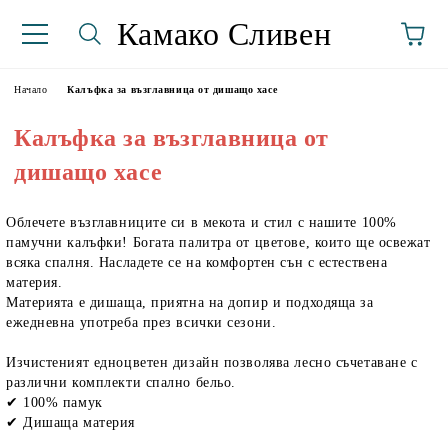
Камако Сливен
Начало
Калъфка за възглавница от дишащо хасе
Калъфка за възглавница от
дишащо хасе
Облечете възглавниците си в мекота и стил с нашите 100%
памучни калъфки! Богата палитра от цветове, които ще освежат
всяка спалня. Насладете се на комфортен сън с естествена
аториуми
материя.
Материята е дишаща, приятна на допир и подходяща за
ежедневна употреба през всички сезони.
Изчистеният едноцветен дизайн позволява лесно съчетаване с
различни комплекти спално бельо.
✔ 100% памук
✔ Дишаща материя