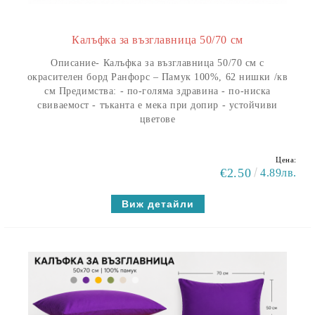
Калъфка за възглавница 50/70 см
Описание- Калъфка за възглавница 50/70 см с
окрасителен борд Ранфорс – Памук 100%, 62 нишки /кв
см Предимства: - по-голяма здравина - по-ниска
свиваемост - тъканта е мека при допир - устойчиви
цветове
Цена:
€2.50
4.89лв.
Виж детайли