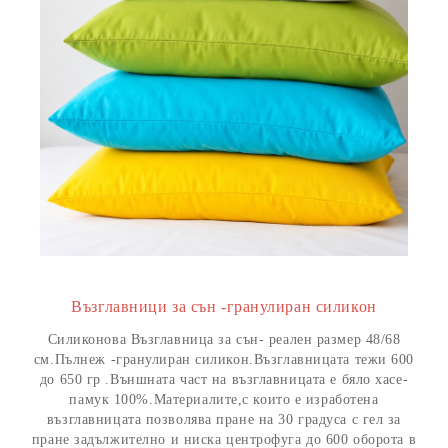
Възглавници за сън -гранулиран силикон
Силиконова Възглавница за сън- реален размер 48/68
см.Пълнеж -гранулиран силикон.Възглавницата тежи 600
до 650 гр .Външната част на възглавницата е бяло хасе-
памук 100%.Материалите,с които е изработена
възглавницата позволява пране на 30 градуса с гел за
пране задължително и ниска центрофуга до 600 оборота в