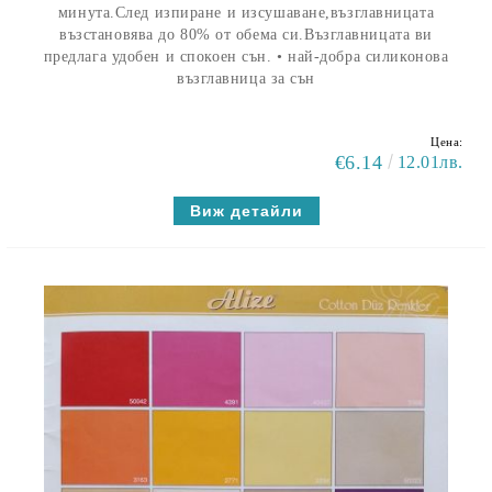
минута.След изпиране и изсушаване,възглавницата
възстановява до 80% от обема си.Възглавницата ви
предлага удобен и спокоен сън. • най-добра силиконова
възглавница за сън
Цена:
€6.14
12.01лв.
Виж детайли