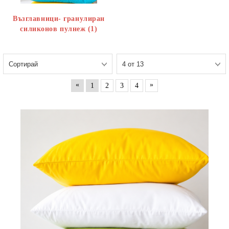
Възглавници- гранулиран
силиконов пулнеж (1)
«
»
1
2
3
4